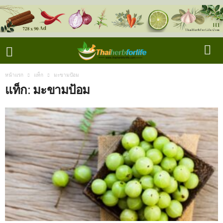
หน้าแรก
แท็ก
มะขามป้อม
แท็ก: มะขามป้อม