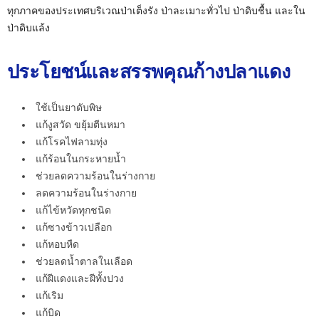
ทุกภาคของประเทศบริเวณป่าเต็งรัง ป่าละเมาะทั่วไป ป่าดิบชื้น และใน
ป่าดิบแล้ง
ประโยชน์และสรรพคุณก้างปลาแดง
ใช้เป็นยาดับพิษ
แก้งูสวัด ขยุ้มตีนหมา
แก้โรคไฟลามทุ่ง
แก้ร้อนในกระหายน้ำ
ช่วยลดความร้อนในร่างกาย
ลดความร้อนในร่างกาย
แก้ไข้หวัดทุกชนิด
แก้ซางข้าวเปลือก
แก้หอบหืด
ช่วยลดน้ำตาลในเลือด
แก้ฝีแดงและฝีทั้งปวง
แก้เริม
แก้บิด