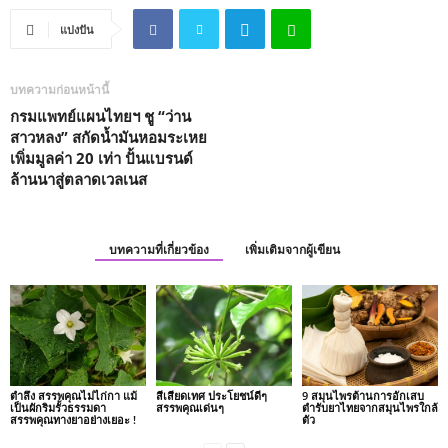
แบ่งปัน
บทความก่อนหน้านี้
กรมแพทย์แผนไทยฯ ชู “ว่าน
สาวหลง” สกัดน้ำมันหอมระเหย
เพิ่มมูลค่า 20 เท่า ปั้นแบรนด์
ล้านนาสู่ตลาดเวลเนส
บทความที่เกี่ยวข้อง
เพิ่มเติมจากผู้เขียน
ตำลึง สรรพคุณไม่ไก่กา แม้
สีเสียดเทศ ประโยชน์ดีๆ
9 สมุนไพรต้านการอักเสบ
เป็นผักริมรั้วธรรมดา
สรรพคุณเด่นๆ
ตำรับยาไทยจากสมุนไพรใกล้
สรรพคุณทางยาอย่างเยอะ !
ตัว