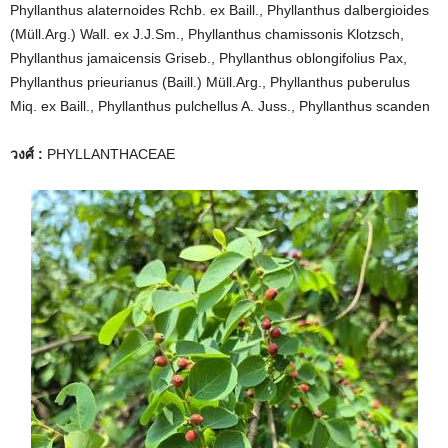
Phyllanthus alaternoides Rchb. ex Baill., Phyllanthus dalbergioides
(Müll.Arg.) Wall. ex J.J.Sm., Phyllanthus chamissonis Klotzsch,
Phyllanthus jamaicensis Griseb., Phyllanthus oblongifolius Pax,
Phyllanthus prieurianus (Baill.) Müll.Arg., Phyllanthus puberulus
Miq. ex Baill., Phyllanthus pulchellus A. Juss., Phyllanthus scanden
วงศ์ :
PHYLLANTHACEAE