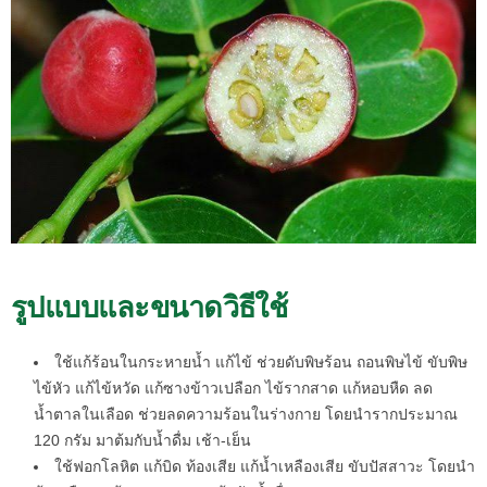
รูปแบบและขนาดวิธีใช้
ใช้แก้ร้อนในกระหายน้ำ แก้ไข้ ช่วยดับพิษร้อน ถอนพิษไข้ ขับพิษ
ไข้หัว แก้ไข้หวัด แก้ซางข้าวเปลือก ไข้รากสาด แก้หอบหืด ลด
น้ำตาลในเลือด ช่วยลดความร้อนในร่างกาย โดยนำรากประมาณ
120 กรัม มาต้มกับน้ำดื่ม เช้า-เย็น
ใช้ฟอกโลหิต แก้บิด ท้องเสีย แก้น้ำเหลืองเสีย ขับปัสสาวะ โดยนำ