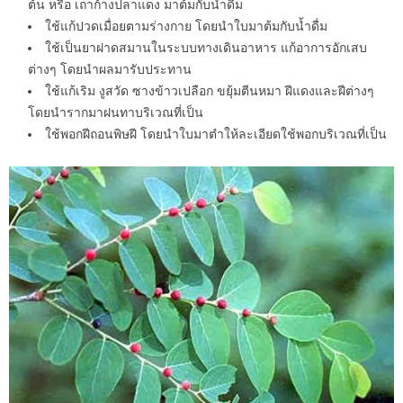
ต้น หรือ เถาก้างปลาแดง มาต้มกับน้ำดื่ม
ใช้แก้ปวดเมื่อยตามร่างกาย โดยนำใบมาต้มกับน้ำดื่ม
ใช้เป็นยาฝาดสมานในระบบทางเดินอาหาร แก้อาการอักเสบ
ต่างๆ โดยนำผลมารับประทาน
ใช้แก้เริม งูสวัด ซางข้าวเปลือก ขยุ้มตีนหมา ฝีแดงและฝีต่างๆ
โดยนำรากมาฝนทาบริเวณที่เป็น
ใช้พอกฝีถอนพิษฝี โดยนำใบมาตำให้ละเอียดใช้พอกบริเวณที่เป็น