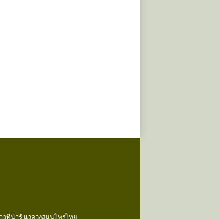
วที่น่ารู้ แวดวงสมุนไพรไทย