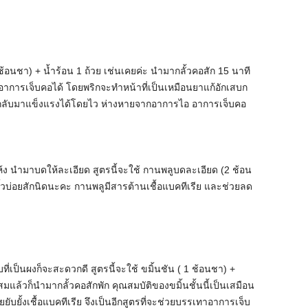
ช้อนชา) + น้ำร้อน 1 ถ้วย เช่นเคยค่ะ นำมากลั้วคอสัก 15 นาที
การเจ็บคอได้ โดยพริกจะทำหน้าที่เป็นเหมือนยาแก้อักเสบก
ะกลับมาแข็งแรงได้โดยไว ห่างหายจากอาการไอ อาการเจ็บคอ
ง นำมาบดให้ละเอียด สูตรนี้จะใช้ กานพลูบดละเอียด (2 ช้อน
ั้วบ่อยสักนิดนะคะ กานพลูมีสารต้านเชื้อแบคทีเรีย และช่วยลด
ี่เป็นผงก็จะสะดวกดี สูตรนี้จะใช้ ขมิ้นชัน ( 1 ช้อนชา) +
สมแล้วก็นำมากลั้วคอสักพัก คุณสมบัติของขมิ้นชั้นนี้เป็นเสมือน
ยับยั้งเชื้อแบคทีเรีย จึงเป็นอีกสูตรที่จะช่วยบรรเทาอาการเจ็บ