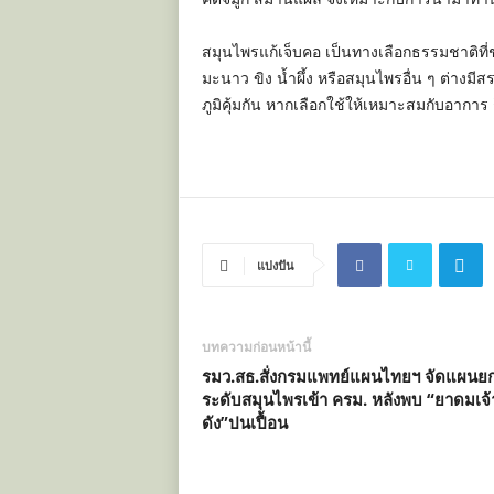
สมุนไพรแก้เจ็บคอ เป็นทางเลือกธรรมชาติที
มะนาว ขิง น้ำผึ้ง หรือสมุนไพรอื่น ๆ ต่า
ภูมิคุ้มกัน หากเลือกใช้ให้เหมาะสมกับอากา
แบ่งปัน
บทความก่อนหน้านี้
รมว.สธ.สั่งกรมแพทย์แผนไทยฯ จัดแผนย
ระดับสมุนไพรเข้า ครม. หลังพบ “ยาดมเจ้
ดัง”ปนเปื้อน