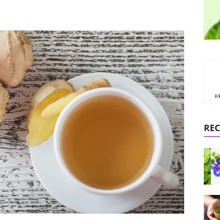
แ
REC