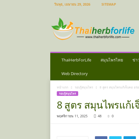
วันพุธ, เมษายน 29, 2026
SITEMAP
ส
มุ
น
ไ
พ
ร
ไ
ท
ThaiHerbForLife
สมุนไพรไทย
ข่า
ย
ข่
Web Directory
า
ว
หน้าแรก
รอบรู้สมุนไพร
8 สูตร สมุนไพรแก้เจ็บคอ อร่อ
ส
รอบรู้สมุนไพร
มุ
8 สูตร สมุนไพรแก้เจ
น
ไ
พฤศจิกายน 11, 2025
48
0
พ
ร
ป
ร