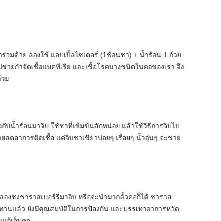
ร่วมด้วย ลองใช้ แอปเปิ้ลไซเดอร์ (1ช้อนชา) + น้ำร้อน 1 ถ้วย
ปช่วยกำจัดเชื้อแบคทีเรีย และเชื้อโรคบางชนิดในคอของเรา จึง
้วย
กับน้ำร้อนมาจิบ ใช้ชาที่เข้มข้นสักหน่อย แล้วใช้วิธีการจิบไป
ยลดอาการติดเชื้อ แค่จิบชาเขียวบ่อยๆ เรื่อยๆ น้ำอุ่นๆ จะช่วย
 ลองชงชาราสเบอร์รี่มาจิบ หรือจะนำมากลั้วคอก็ได้ ชาราส
ทานแล้ว ยังมีคุณสมบัติในการป้องกัน และบรรเทาอาการหวัด
แก้เจ็บคอ