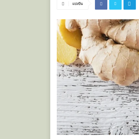
แบ่งปัน
ะ
โ
ย
ช
น์
ข
อ
ง
ส
มุ
น
ไ
พ
ร
ไ
ท
ย