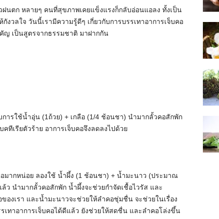
ี๋ยวฝนตก หลายๆ คนที่สุขภาพเคยแข็งแรงก็กลับอ่อนแอลง ทั้งเป็น
ห้กังวลใจ วันนี้เรามีความรู้ดีๆ เกี่ยวกับการบรรเทาอาการเจ็บคอ
ำคัญ เป็นสูตรจากธรรมชาติ มาฝากกัน
ใช้น้ำอุ่น (1ถ้วย) + เกลือ (1/4 ช้อนชา) นำมากลั้วคอสักพัก
อแบคทีเรียตัวร้าย อาการเจ็บคอจึงลดลงไปด้วย
็บคอมากหน่อย ลองใช้ น้ำผึ้ง (1 ช้อนชา) + น้ำมะนาว (ประมาณ
็จแล้ว นำมากลั้วคอสักพัก น้ำผึ้งจะช่วยกำจัดเชื้อไวรัส และ
อของเรา และน้ำมะนาวจะช่วยให้ลำคอชุ่มชื่น จะช่วยในเรื่อง
รเทาอาการเจ็บคอได้ดีแล้ว ยังช่วยให้สดชื่น และลำคอโล่งขึ้น