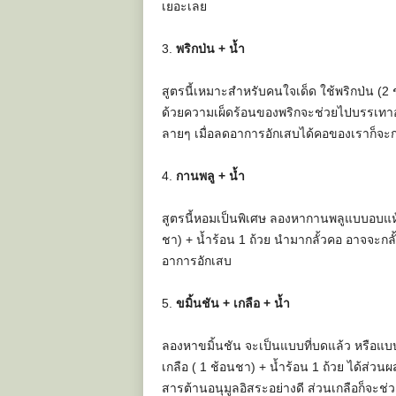
เยอะเลย
3.
พริกป่น + น้ำ
สูตรนี้เหมาะสำหรับคนใจเด็ด ใช้พริกป่น (2 
ด้วยความเผ็ดร้อนของพริกจะช่วยไปบรรเทาอา
ลายๆ เมื่อลดอาการอักเสบได้คอของเราก็จ
4.
กานพลู + น้ำ
สูตรนี้หอมเป็นพิเศษ ลองหากานพลูแบบอบแห้
ชา) + น้ำร้อน 1 ถ้วย นำมากลั้วคอ อาจจะกล
อาการอักเสบ
5.
ขมิ้นชัน + เกลือ + น้ำ
ลองหาขมิ้นชัน จะเป็นแบบที่บดแล้ว หรือแบบท
เกลือ ( 1 ช้อนชา) + น้ำร้อน 1 ถ้วย ได้ส่วนผ
สารต้านอนุมูลอิสระอย่างดี ส่วนเกลือก็จะช่วย