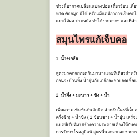
ช่วงนี้อากาศเปลี่ยนแปลงบ่อย เดี๋ยวร้อน เด
หวัด คัดจมูก มีไข้ หรือแม้แต่มีอาการเจ็บคอใ
แบบได้ผล ประหยัด ทำได้ง่ายมากๆ และที่ส
สมุนไพรแก้เจ็บคอ
1.
น้ำ+เกลือ
สูตรมรดกตกทอดกันมานานเลยทีเดียวสำหรับการ
ก่อนจะบ้วนทิ้ง น้ำอุ่นกับเกลือจะช่วยลดเชื้
2.
น้ำผึ้ง + มะนาว + ขิง + น้ำ
เพิ่มความเข้มข้นกันสักนิด สำหรับใครที่เจ
ครึ่งซีก) + น้ำขิง ( 1 ช้อนชา) + น้ำอุ่น เสร
แบคทีเรียที่มาสร้างความระคายเคืองให้กับค
การรักษาโรคภูมิแพ้ สูตรนี้นอกจากจะช่วยบร